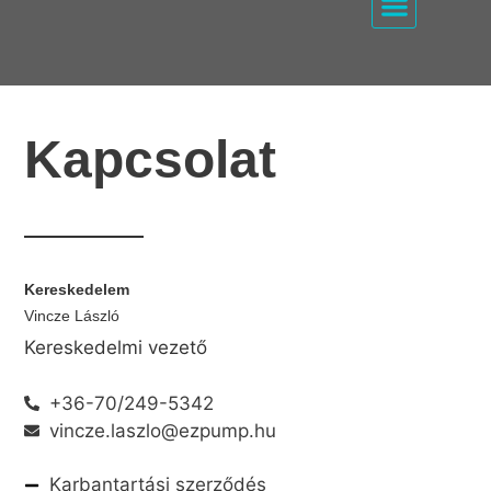
EZ PUMP / KOMPRE
Kapcsolat
Kereskedelem
Vincze László
Kereskedelmi vezető
+36-70/249-5342
vincze.laszlo@ezpump.hu
Karbantartási szerződés