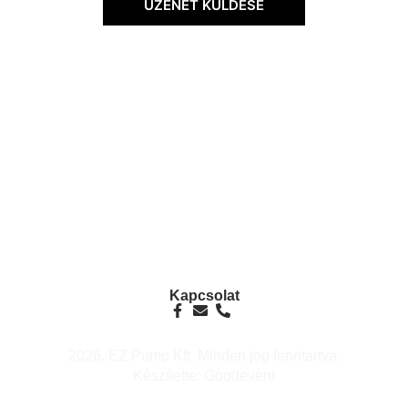
ÜZENET KÜLDÉSE
info@ezpump.hu
+36 70 249 5342
Telephely
1239, Budapest, Ócsai út 1.
Kapcsolat
2026. EZ Pump Kft. Minden jog fenntartva.
Készítette: Goodevent