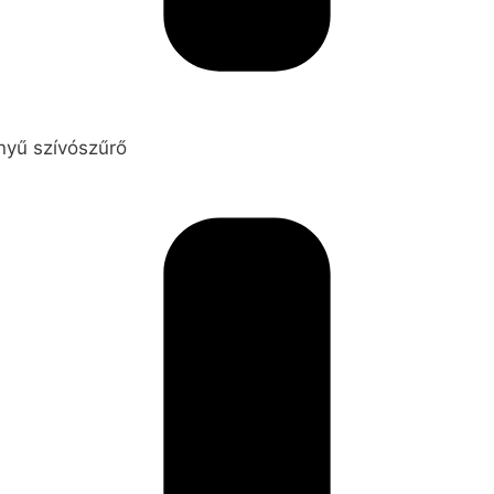
nyű szívószűrő