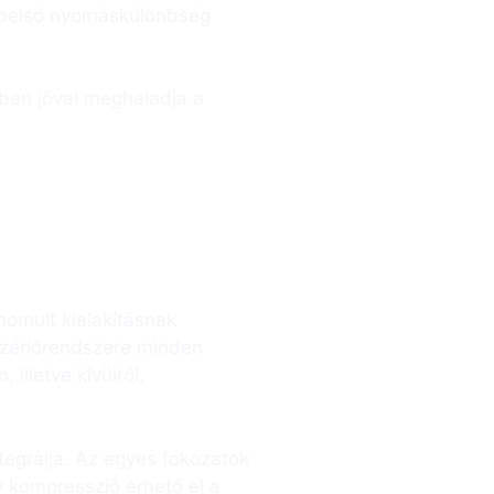
 belső nyomáskülönbség
ben jóval meghaladja a
nomult kialakításnak
vezérlőrendszere minden
illetve kívülről,
teg­rálja. Az egyes fokozatok
y kompresszió érhető el a