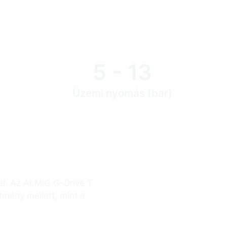
5 - 13
Üzemi nyomás (bar)
T sorozatú, kétfokozatú
 el. Az ALMiG G-Drive T
tmény mellett, mint a