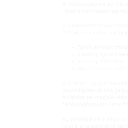
A hatékonyság mellett mind
növeli a kompresszoregység
A kompresszor magas hatásf
15%-ot az egyfokozatú komp­
Tartós és megbízható
Alacsony nyomáskülö
Alacsony hőterhelés
Egyszerű karbantartás
A G-Drive T sorozat csavark
köszönhetően kis helyigénnye
előfeltételnek megfelel ahho
felhőszolgáltatáson keresztü
Az egyedülálló kialakítás az
rotorjai a fogaskerékhajtáso