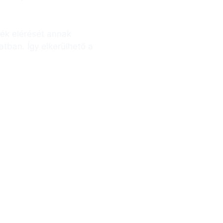
ék elérését an­nak
­ban. Így elkerülhető a