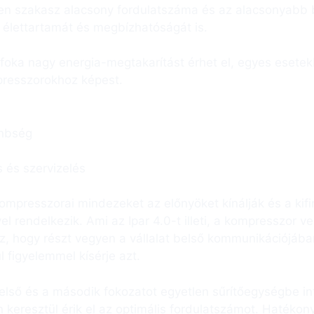
en szakasz alacsony fordulatszáma és az alacsonyabb
 élettartamát és megbízhatóságát is.
oka nagy energia-megtakarítást érhet el, egyes esetek
resszorok­hoz képest.
nbség
 és szervizelés
ompresszorai mindezeket az előnyöket kínálják és a kifi
l rendelkezik. Ami az Ipar 4.0-t illeti, a kompresszor 
z, hogy részt vegyen a vállalat belső kommunikációjában, 
l figyelemmel kísérje azt.
 első és a második fokozatot egyetlen sűrítőegységbe in
n keresztül érik el az optimális fordulatszámot. Hatékon