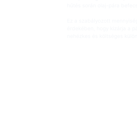
hűtés során olaj-pára befe
Ez a szabályozott mennyiségű
érdekében, hogy kizárja a p
nehézkes és költséges külön