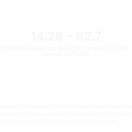
14.28 – 62.7
Szállítási kapacitás ISO 1217 (Annex C-2009)
szerint (m³/min)
ít fel az energiahatékonyság terén a G-Drive 
csavarkompresszorral.
lleszkedő sűrítőegység felülmúlhatatlan teljesítményt ér
atáramot biztosít, egyidejűleg alacsonyabb motorteljesí
kapható egyenértékű egyfokozatú kompresszorok.