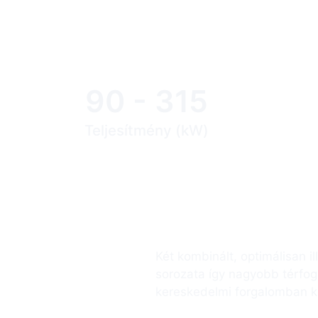
90 - 315
Teljesítmény (kW)
Az ALMiG új mércét áll
Két kombinált, optimálisan i
sorozata így nagyobb térfog
kereskedelmi forgalomban 