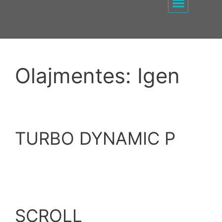
EZ PUMP / KOMPRE
Olajmentes:
Igen
TURBO DYNAMIC P
SCROLL