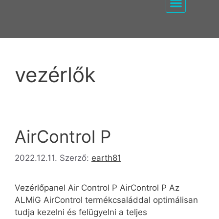
EZ PUMP / KOMPRE
vezérlők
AirControl P
2022.12.11.
Szerző:
earth81
Vezérlőpanel Air Control P AirControl P Az
ALMiG AirControl termékcsaláddal optimálisan
tudja kezelni és felügyelni a teljes