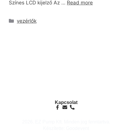
Színes LCD kijelző Az …
Read more
vezérlők
info@ezpump.hu
+36 70 249 5342
Telephely
1239, Budapest, Ócsai út 1.
Kapcsolat
2026. EZ Pump Kft. Minden jog fenntartva.
Készítette: Goodevent